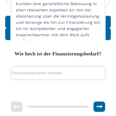
Kunden eine ganzheitliche Betreuung in
allen relevanten Aspekten an. Von der
lokal | 0,10 % für Neukunden
Absicherung über die Vermögensplanung
Gutschein Anzeigen
und Vorsorge bis hin zur Finanzierung bin
ich Ihr kompetenter und engagierter
Belohnung verdienen
Ansprechpartner mit dem Blick aufs
große Ganze.
Auf die Darlehenssumme gibt es 0,10%
Wie hoch ist der Finanzierungsbedarf?
Rückvergütung!