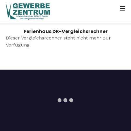
Z
u
m
I
Ferienhaus DK-Vergleichsrechner
n
Dieser Vergleichsrechner steht nicht mehr zur
h
Verfügung.
a
l
t
s
p
r
i
n
g
e
n